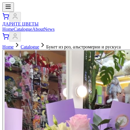
ДАРИТЕ ЦВЕТЫ
Home
Catalogue
About
News
Home
Catalogue
Букет из роз, альстромерии и рускуса