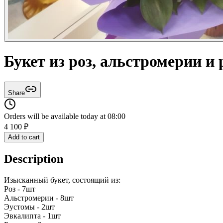
Букет из роз, альстромерии и 
Share
Orders will be available today at 08:00
4 100
₽
Add to cart
Description
Изысканный букет, состоящий из:
Роз - 7шт
Альстромерии - 8шт
Эустомы - 2шт
Эвкалипта - 1шт