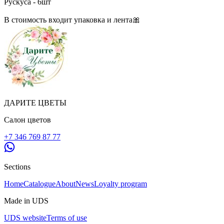
Рускуса - 6шт
В стоимость входит упаковка и лента🎀
ДАРИТЕ ЦВЕТЫ
Салон цветов
+7 346 769 87 77
Sections
Home
Catalogue
About
News
Loyalty program
Made in UDS
UDS website
Terms of use