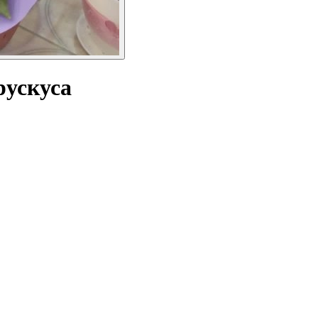
рускуса