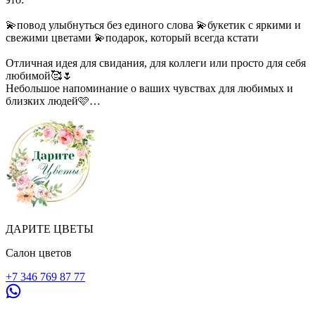
💫повод улыбнуться без единого слова 💫букетик с яркими и
свежими цветами 💫подарок, который всегда кстати
Отличная идея для свидания, для коллеги или просто для себя
любимой🥰🌷
Небольшое напоминание о ваших чувствах для любимых и
близких людей🩷
🛍️ Ждём Вас ежедневно по адресам и принимаем заказы на
доставку:
•мкр.Шаимский 2А, дом 41/1 (Салон «ЦВЕТЫ»)
📲 +7(90889)1-00-01 Max/Telegram
•мкр. Западный, дом 11 (Салон «Цветы»)
📲 +7(90889)6-00-53 Max/Telegram
•мкр. 2 дом 41 (Салон «Дарите Цветы» около 2 подъезда)
📲 +7(90285)2-73-99 Max/Telegram
ДАРИТЕ ЦВЕТЫ
•мкр. 2 дом 54 (Салон «Цветы» напротив ЗАГСа)
📲 +7(90889)6-75-57 Max/Telegram
Салон цветов
ВКонтакте
+7 346 769 87 77
https://vk.com/uray_cvety_zapadny11
https://vk.com/uray_cvety_dostavka_zakaz
https://vk.com/uray_darite_cvety